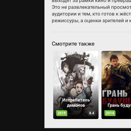
выходят за рамки кино и превра
Это не развлекательный просмо
аудитории и тем, кто готов к жё
режиссуры, а оценки зрителей и
Смотрите также
Истребитель
демонов
Грань буд
2019
8.4
2014