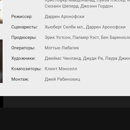
Кристофер Макдональд, Луиза Лэссер, М
Сюзанн Шеперд, Джоэнн Гордон
Режиссер:
Даррен Аронофски
Сценаристы:
Хьюберт Селби мл., Даррен Аронофски
Продюсеры:
Эрик Уотсон, Палмер Уэст, Бен Баренхол
Операторы:
Мэттью Либатик
Художники:
Джеймс Чинланд, Джуди Ри, Лаура Джи
Композиторы:
Клинт Мэнселл
Монтаж:
Джей Рабиновиц