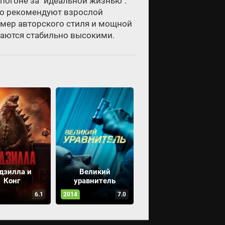
погоне за "идеальной жизнью".
но рекомендуют взрослой
ример авторского стиля и мощной
таются стабильно высокими.
дзилла и
Великий
Конг
уравнитель
6.1
2014
7.0