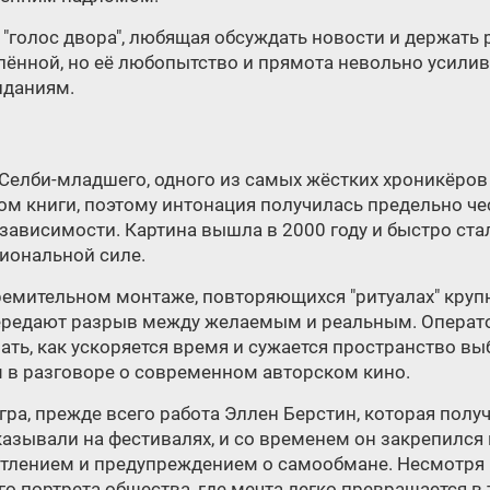
 и "голос двора", любящая обсуждать новости и держать
ённой, но её любопытство и прямота невольно усилива
иданиям.
Селби-младшего, одного из самых жёстких хроникёров
м книги, поэтому интонация получилась предельно чес
ависимости. Картина вышла в 2000 году и быстро ст
иональной силе.
ремительном монтаже, повторяющихся "ритуалах" круп
передают разрыв между желаемым и реальным. Операто
ть, как ускоряется время и сужается пространство вы
 в разговоре о современном авторском кино.
гра, прежде всего работа Эллен Берстин, которая пол
казывали на фестивалях, и со временем он закрепился к
тлением и предупреждением о самообмане. Несмотря 
го портрета общества, где мечта легко превращается в 