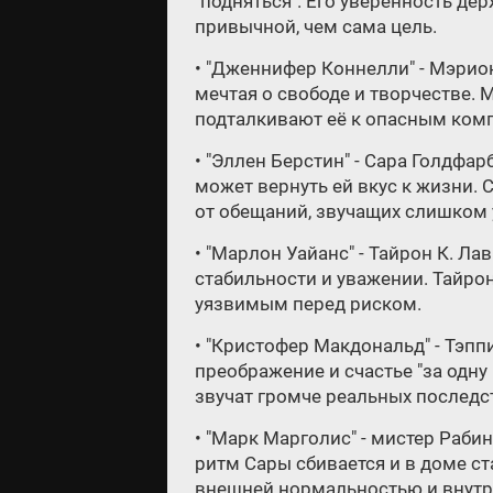
"подняться". Его уверенность де
привычной, чем сама цель.
• "Дженнифер Коннелли" - Мэрио
мечтая о свободе и творчестве. 
подталкивают её к опасным ком
• "Эллен Берстин" - Сара Голдфа
может вернуть ей вкус к жизни. 
от обещаний, звучащих слишком 
• "Марлон Уайанс" - Тайрон К. Л
стабильности и уважении. Тайро
уязвимым перед риском.
• "Кристофер Макдональд" - Тэп
преображение и счастье "за одну
звучат громче реальных последс
• "Марк Марголис" - мистер Раб
ритм Сары сбивается и в доме ст
внешней нормальностью и внут