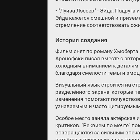
• "Луиза Лэссер" - Эйда. Подруга
Эйда кажется смешной и приземл
стремление соответствовать ож
История создания
Фильм снят по роману Хьюберта 
Аронофски писал вместе с авторо
холодным вниманием к деталям з
благодаря смелости темы и эмоц
Визуальный язык строится на ст
разделённого экрана, которые 
изменения помогают почувствова
узнаваемым и часто цитируемым
Особое место заняла актёрская и
критиков. "Реквием по мечте" по
возвращаются за сильным впеча
остаётся актуальным из-за точно