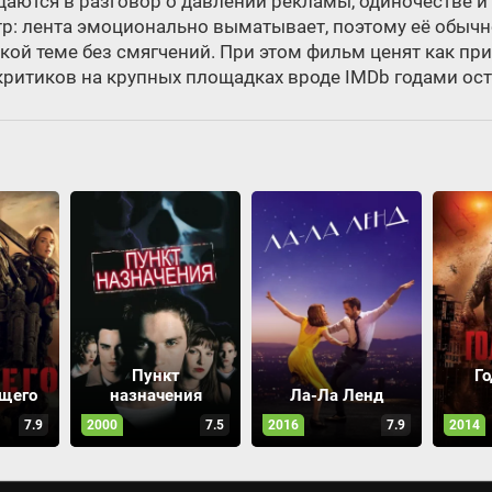
щаются в разговор о давлении рекламы, одиночестве и 
тр: лента эмоционально выматывает, поэтому её обыч
сткой теме без смягчений. При этом фильм ценят как п
 критиков на крупных площадках вроде IMDb годами ос
Пункт
Го
ущего
назначения
Ла-Ла Ленд
7.9
2000
7.5
2016
7.9
2014