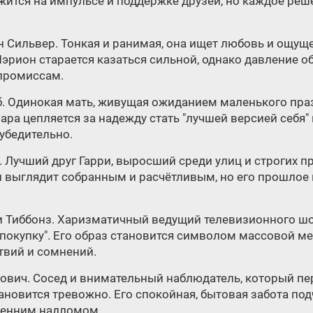
ржится на импульсе и поддержке друзей, но каждое ре
н Сильвер. Тонкая и ранимая, она ищет любовь и ощущ
Мэрион старается казаться сильной, однако давление о
промиссам.
рб. Одинокая мать, живущая ожиданием маленького пра
Сара цепляется за надежду стать "лучшей версией себя"
убедительно.
ав. Лучший друг Гарри, выросший среди улиц и строгих 
н выглядит собранным и расчётливым, но его прошлое 
пи Тиббонз. Харизматичный ведущий телевизионного шоу
 покупку". Его образ становится символом массовой м
твий и сомнений.
инович. Сосед и внимательный наблюдатель, который п
ановится тревожно. Его спокойная, бытовая забота по
ренним надломом.