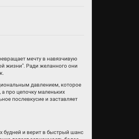
превращает мечту в навязчивую
ой жизни". Ради желанного они
к.
циональным давлением, которое
 а про цепочку маленьких
ьное послевкусие и заставляет
ых будней и верит в быстрый шанс