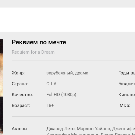
Реквием по мечте
Requiem for a Dream
Жанр:
зарубежный, драма
Годы в
Страна:
США
Бюджет
Качество:
FullHD (1080p)
Кинопо
Возраст:
18+
IMDb:
Актеры:
Джаред Лето, Марлон Уайанс, Дженнифе