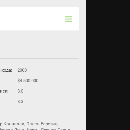
ыхода:
2000
:
$4 500 000
иск:
8.0
8.3
р Коннелли, Эллен Бёрстин,