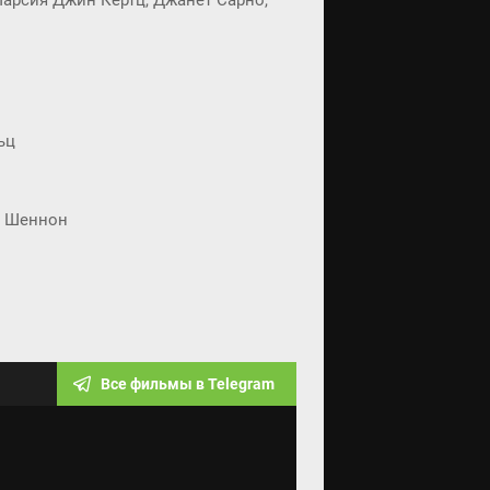
арсия Джин Кертц, Джанет Сарно,
ьц
н Шеннон
Все фильмы в Telegram